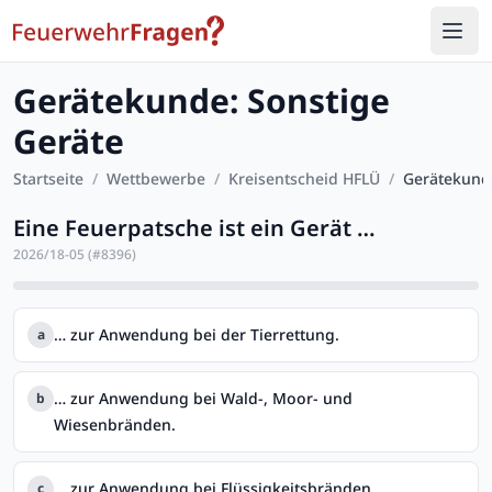
Gerätekunde: Sonstige
Geräte
Startseite
/
Wettbewerbe
/
Kreisentscheid HFLÜ
/
Gerätekunde
Eine Feuerpatsche ist ein Gerät …
2026/18-05
(#
8396
)
… zur Anwendung bei der Tierrettung.
a
… zur Anwendung bei Wald-, Moor- und
b
Wiesenbränden.
… zur Anwendung bei Flüssigkeitsbränden.
c