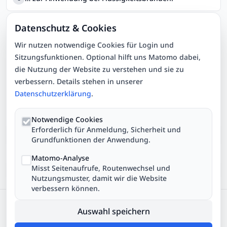
Datenschutz & Cookies
Auflösen
Wir nutzen notwendige Cookies für Login und
☆ Markieren
Sitzungsfunktionen. Optional hilft uns Matomo dabei,
die Nutzung der Website zu verstehen und sie zu
Quelle:
Fragen- und Antwortenkatalog zur Hessischen
verbessern. Details stehen in unserer
Feuerwehrleistungsübung, Stand: Januar 2026, Hessische
Landesfeuerwehrschule
Datenschutzerklärung
.
Link zu dieser Frage:
Notwendige Cookies
Erforderlich für Anmeldung, Sicherheit und
Grundfunktionen der Anwendung.
Matomo-Analyse
Misst Seitenaufrufe, Routenwechsel und
Kapitel-Navigation
Nutzungsmuster, damit wir die Website
verbessern können.
FeuerwehrFragen
Version
4.0.2
·
Feedback/Fehler melden
Auswahl speichern
Impressum
·
Datenschutz
·
Cookie-Einstellungen