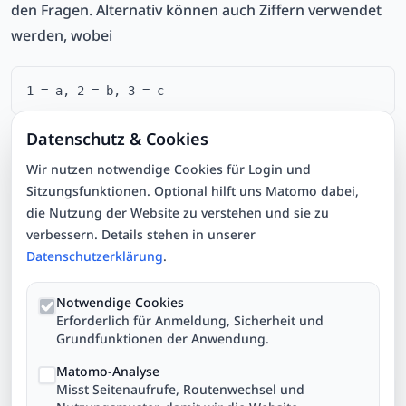
den Fragen. Alternativ können auch Ziffern verwendet
werden, wobei
1 = a, 2 = b, 3 = c
Datenschutz & Cookies
etc. entspricht.
Wir nutzen notwendige Cookies für Login und
Sitzungsfunktionen. Optional hilft uns Matomo dabei,
Antworten überprüfen
die Nutzung der Website zu verstehen und sie zu
verbessern. Details stehen in unserer
Die Enter- bzw. Returntaste ist mit der gleichen
Datenschutzerklärung
.
Funktion wie der "Weiter" Button belegt.
Notwendige Cookies
Erforderlich für Anmeldung, Sicherheit und
Grundfunktionen der Anwendung.
Zuletzt aktualisiert:
02.05.2026
Matomo-Analyse
Misst Seitenaufrufe, Routenwechsel und
Hilfe-Navigation