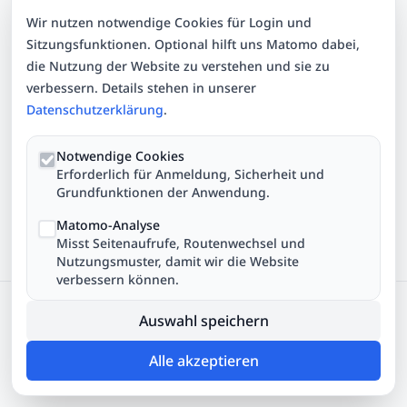
Wir nutzen notwendige Cookies für Login und
Sitzungsfunktionen. Optional hilft uns Matomo dabei,
die Nutzung der Website zu verstehen und sie zu
verbessern. Details stehen in unserer
Datenschutzerklärung
.
Notwendige Cookies
Erforderlich für Anmeldung, Sicherheit und
Grundfunktionen der Anwendung.
Matomo-Analyse
Misst Seitenaufrufe, Routenwechsel und
Nutzungsmuster, damit wir die Website
verbessern können.
FeuerwehrFragen
Version
4.0.2
·
Feedback/Fehler melden
Auswahl speichern
Impressum
·
Datenschutz
·
Cookie-Einstellungen
© 2017–
2026
Dorian Krüger
Alle akzeptieren
Leistungsmannschaft Seeheim-Jugenheim